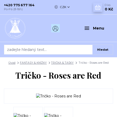
+420 775 677 164
0
ks
CZK
0 Kč
Po-Pá (8-16h)
Menu
Hledat
Úvod
FANTASY & KNÍŽKY
TRIČKA & TAŠKY
Tričko - Roses are Red
Tričko - Roses are Red