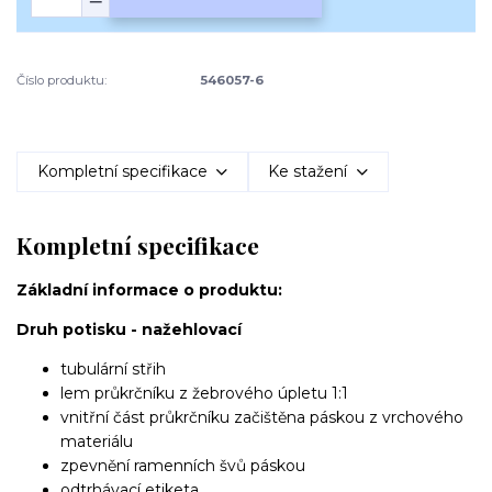
Číslo produktu:
546057-6
Kompletní specifikace
Ke stažení
Kompletní specifikace
Základní informace o produktu:
Druh potisku - nažehlovací
tubulární střih
lem průkrčníku z žebrového úpletu 1:1
vnitřní část průkrčníku začištěna páskou z vrchového
materiálu
zpevnění ramenních švů páskou
odtrhávací etiketa