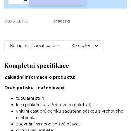
Číslo produktu:
546057-2
Kompletní specifikace
Ke stažení
Kompletní specifikace
Základní informace o produktu:
Druh potisku - nažehlovací
tubulární střih
lem průkrčníku z žebrového úpletu 1:1
vnitřní část průkrčníku začištěna páskou z vrchového
materiálu
zpevnění ramenních švů páskou
odtrhávací etiketa