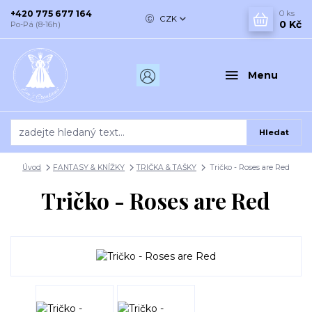
+420 775 677 164
0
ks
CZK
0 Kč
Po-Pá (8-16h)
Menu
Hledat
Úvod
FANTASY & KNÍŽKY
TRIČKA & TAŠKY
Tričko - Roses are Red
Tričko - Roses are Red