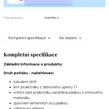
Číslo produktu:
546058-4
Kompletní specifikace
Ke stažení
Kompletní specifikace
Základní informace o produktu:
Druh potisku - nažehlovací
tubulární střih
lem průkrčníku z žebrového úpletu 1:1
vnitřní část průkrčníku začištěna páskou z vrchového
materiálu
zpevnění ramenních švů páskou
odtrhávací etiketa