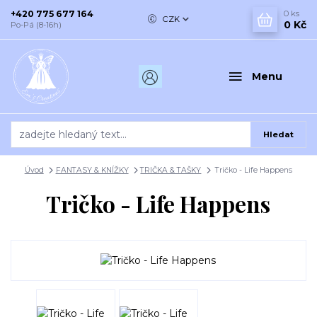
+420 775 677 164
0
ks
CZK
0 Kč
Po-Pá (8-16h)
Menu
Hledat
Úvod
FANTASY & KNÍŽKY
TRIČKA & TAŠKY
Tričko - Life Happens
Tričko - Life Happens