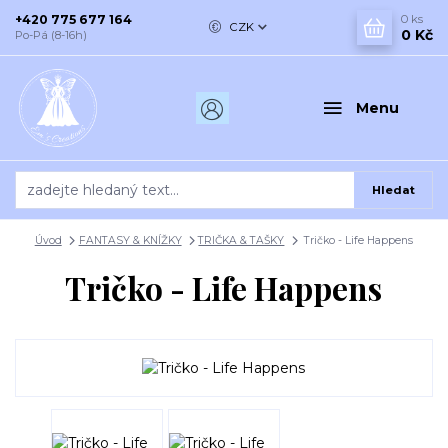
+420 775 677 164
0
ks
CZK
0 Kč
Po-Pá (8-16h)
Menu
Hledat
Úvod
FANTASY & KNÍŽKY
TRIČKA & TAŠKY
Tričko - Life Happens
Tričko - Life Happens