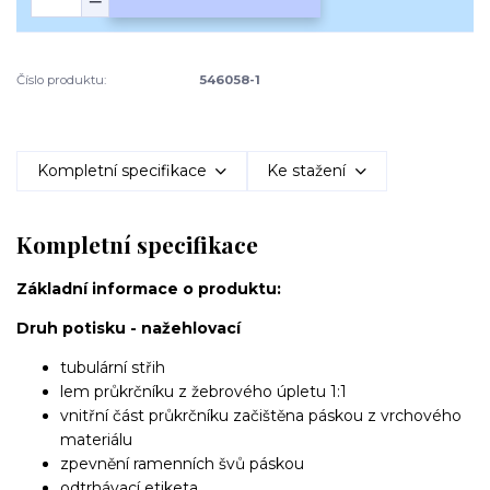
Číslo produktu:
546058-1
Kompletní specifikace
Ke stažení
Kompletní specifikace
Základní informace o produktu:
Druh potisku - nažehlovací
tubulární střih
lem průkrčníku z žebrového úpletu 1:1
vnitřní část průkrčníku začištěna páskou z vrchového
materiálu
zpevnění ramenních švů páskou
odtrhávací etiketa