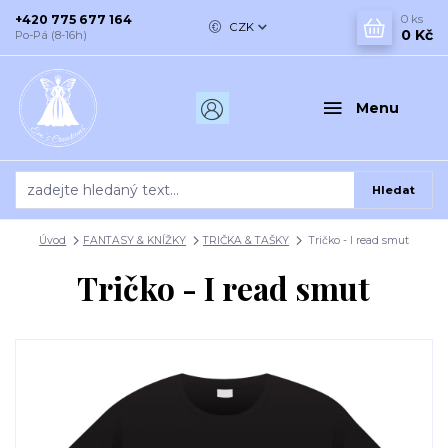
+420 775 677 164
0
ks
CZK
0 Kč
Po-Pá (8-16h)
Menu
Hledat
Úvod
FANTASY & KNÍŽKY
TRIČKA & TAŠKY
Tričko - I read smut
Tričko - I read smut