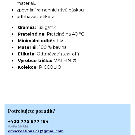
materiálu
zpevnění ramenních švů páskou
odtrhávací etiketa
Gramáž:
135 g/m2
Pratelné na:
Pratelné na 40 °C
Minimální odběr:
1 ks
Materiál:
100 % bavlna
Etiketa:
Odtrhávací (tear off)
Výrobce trička:
MALFINI®
Kolekce:
PICCOLIO
Potřebujete poradit?
+420 775 677 164
Po-Pá (8-16h)
emscreations.cz@gmail.com