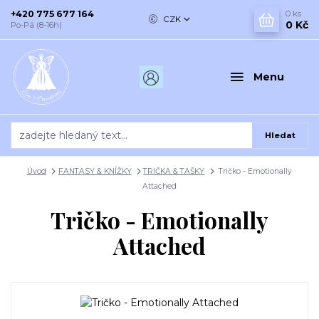
+420 775 677 164
0
ks
CZK
0 Kč
Po-Pá (8-16h)
Menu
Hledat
Úvod
FANTASY & KNÍŽKY
TRIČKA & TAŠKY
Tričko - Emotionally
Attached
Tričko - Emotionally
Attached