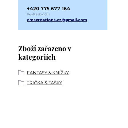
+420 775 677 164
Po-Pá (8-16h)
emscreations.cz@gmail.com
Zboží zařazeno v
kategoriích
FANTASY & KNÍŽKY
TRIČKA & TAŠKY