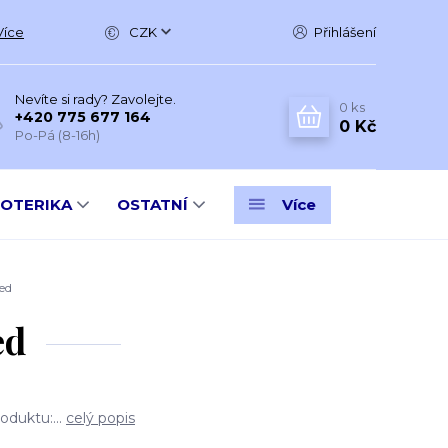
Více
CZK
Přihlášení
Nevíte si rady? Zavolejte.
0
ks
+420 775 677 164
0 Kč
Po-Pá (8-16h)
SOTERIKA
OSTATNÍ
Více
ed
ed
oduktu:...
celý popis