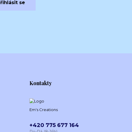
řihlásit se
Kontakty
Em's Creations
+420 775 677 164
Po-Pá (8-16h)