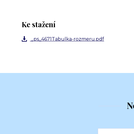
Ke stažení
_ps_4671Tabulka-rozmeru.pdf
N