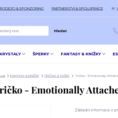
RODEJCI & SPONZORING
PARTNERSTVÍ & SPOLUPRÁCE
Hledat
KRYSTALY
ŠPERKY
FANTASY & KNÍŽKY
E
vod
FANTASY & KNÍŽKY
TRIČKA & TAŠKY
Tričko - Emotionally Attach
ričko - Emotionally Attach
Základní informace o pr