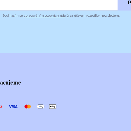
P
Souhlasím se
zpracováním osobních údajů
za účelem rozesílky newsletteru.
racujeme