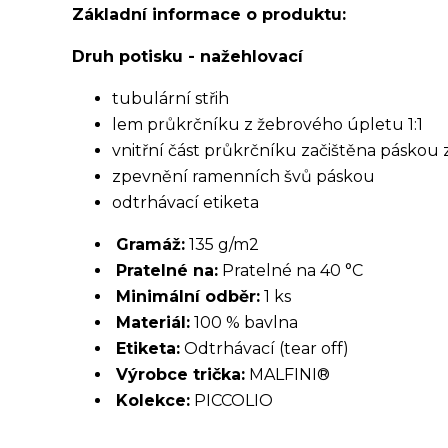
Základní informace o produktu:
Druh potisku - nažehlovací
tubulární střih
lem průkrčníku z žebrového úpletu 1:1
vnitřní část průkrčníku začištěna páskou
zpevnění ramenních švů páskou
odtrhávací etiketa
Gramáž:
135 g/m2
Pratelné na:
Pratelné na 40 °C
Minimální odběr:
1 ks
Materiál:
100 % bavlna
Etiketa:
Odtrhávací (tear off)
Výrobce trička:
MALFINI®
Kolekce:
PICCOLIO