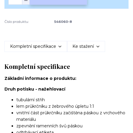
Číslo produktu:
546060-8
Kompletní specifikace
Ke stažení
Kompletní specifikace
Základní informace o produktu:
Druh potisku - nažehlovací
tubulární střih
lem průkrčníku z žebrového úpletu 1:1
vnitřní část průkrčníku začištěna páskou z vrchového
materiálu
zpevnění ramenních švů páskou
odtrhávací etiketa