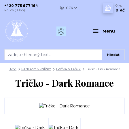
+420 775 677 164
0
ks
CZK
0 Kč
Po-Pá (8-16h)
Menu
Hledat
Úvod
FANTASY & KNÍŽKY
TRIČKA & TAŠKY
Tričko - Dark Romance
Tričko - Dark Romance