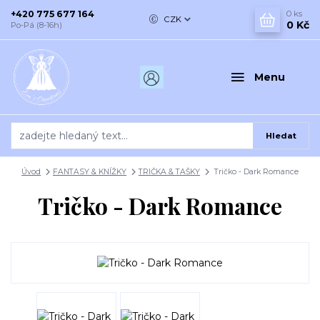
+420 775 677 164
0
ks
CZK
0 Kč
Po-Pá (8-16h)
Menu
Hledat
Úvod
FANTASY & KNÍŽKY
TRIČKA & TAŠKY
Tričko - Dark Romance
Tričko - Dark Romance