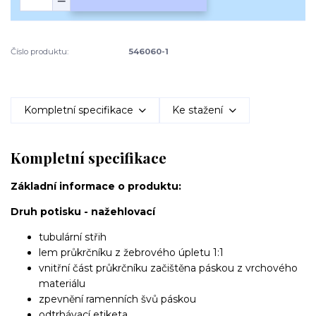
Číslo produktu:
546060-1
Kompletní specifikace
Ke stažení
Kompletní specifikace
Základní informace o produktu:
Druh potisku - nažehlovací
tubulární střih
lem průkrčníku z žebrového úpletu 1:1
vnitřní část průkrčníku začištěna páskou z vrchového
materiálu
zpevnění ramenních švů páskou
odtrhávací etiketa