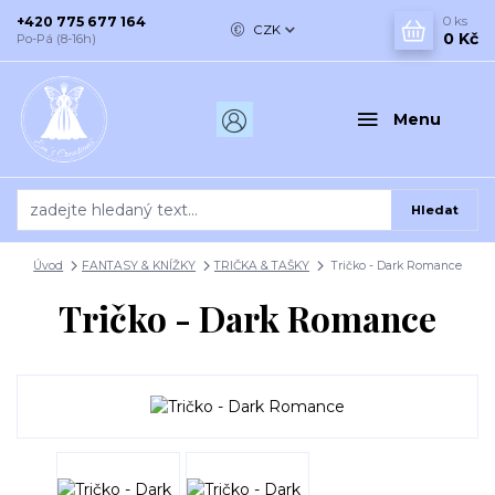
+420 775 677 164
0
ks
CZK
0 Kč
Po-Pá (8-16h)
Menu
Hledat
Úvod
FANTASY & KNÍŽKY
TRIČKA & TAŠKY
Tričko - Dark Romance
Tričko - Dark Romance