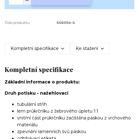
Číslo produktu:
546054-4
Kompletní specifikace
Ke stažení
Kompletní specifikace
Základní informace o produktu:
Druh potisku - nažehlovací
tubulární střih
lem průkrčníku z žebrového úpletu 1:1
vnitřní část průkrčníku začištěna páskou z vrchového
materiálu
zpevnění ramenních švů páskou
odtrhávací etiketa