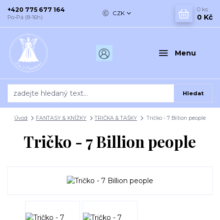
+420 775 677 164
0
ks
CZK
0 Kč
Po-Pá (8-16h)
Menu
Hledat
Úvod
FANTASY & KNÍŽKY
TRIČKA & TAŠKY
Tričko - 7 Billion people
Tričko - 7 Billion people