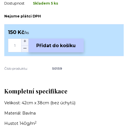
Dostupnost
Skladem 5 ks
Nejsme plátci DPH
150 Kč
/
ks
Přidat do košíku
Číslo produktu:
50159
Kompletní specifikace
Velikost: 42cm x 38cm (bez úchytů)
Materiál: Bavlna
2
Hustot 140g/m