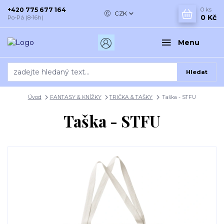
+420 775 677 164
0
ks
CZK
0 Kč
Po-Pá (8-16h)
Menu
Hledat
Úvod
FANTASY & KNÍŽKY
TRIČKA & TAŠKY
Taška - STFU
Taška - STFU