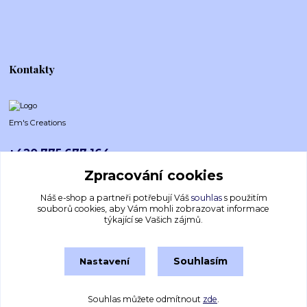
Kontakty
Em's Creations
+420 775 677 164
Po-Pá (8-16h)
Zpracování cookies
emscreations.cz@gmail.com
Náš e-shop a partneři potřebují Váš
souhlas
s použitím
souborů cookies, aby Vám mohli zobrazovat informace
týkající se Vašich zájmů.
Souhlasím
Nastavení
Souhlas můžete odmítnout
zde
.
Vytvořeno na
Eshop-rychle.cz