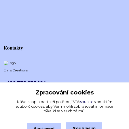
Kontakty
Em's Creations
+420 775 677 164
Po-Pá (8-16h)
Zpracování cookies
emscreations.cz@gmail.com
Náš e-shop a partneři potřebují Váš
souhlas
s použitím
souborů cookies, aby Vám mohli zobrazovat informace
týkající se Vašich zájmů.
Souhlasím
Nastavení