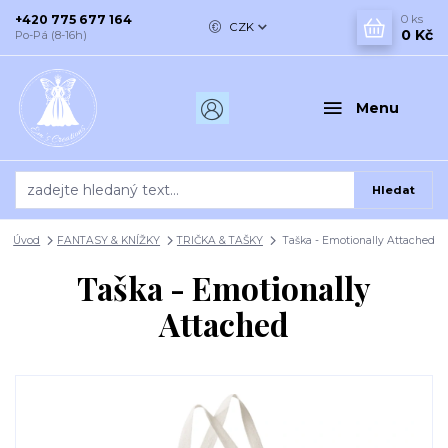
+420 775 677 164
0
ks
CZK
0 Kč
Po-Pá (8-16h)
Menu
Hledat
Úvod
FANTASY & KNÍŽKY
TRIČKA & TAŠKY
Taška - Emotionally Attached
Taška - Emotionally
Attached