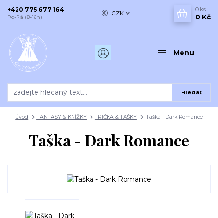
+420 775 677 164
0
ks
CZK
0 Kč
Po-Pá (8-16h)
Menu
Hledat
Úvod
FANTASY & KNÍŽKY
TRIČKA & TAŠKY
Taška - Dark Romance
Taška - Dark Romance