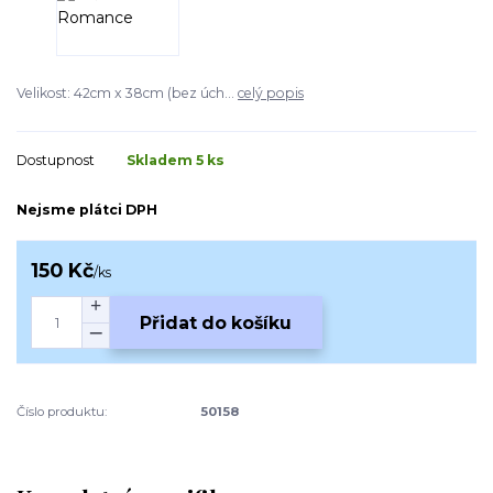
Velikost: 42cm x 38cm (bez úch...
celý popis
Dostupnost
Skladem 5 ks
Nejsme plátci DPH
150 Kč
/
ks
Přidat do košíku
Číslo produktu:
50158