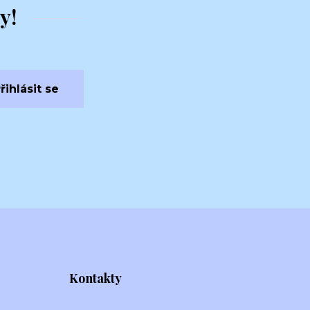
y!
řihlásit se
Kontakty