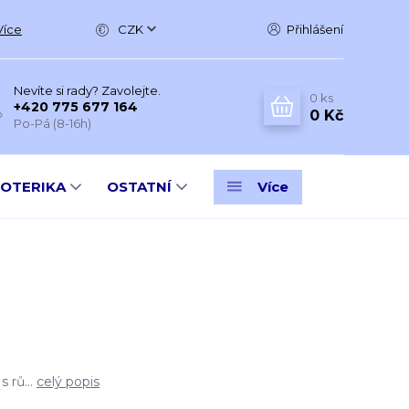
Více
CZK
Přihlášení
Nevíte si rady? Zavolejte.
0
ks
+420 775 677 164
0 Kč
Po-Pá (8-16h)
SOTERIKA
OSTATNÍ
Více
s rů...
celý popis