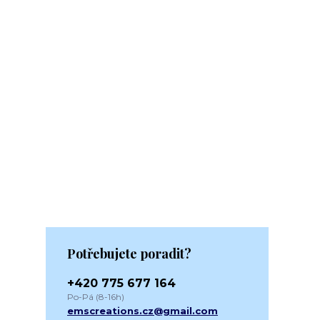
Potřebujete poradit?
+420 775 677 164
Po-Pá (8-16h)
emscreations.cz@gmail.com