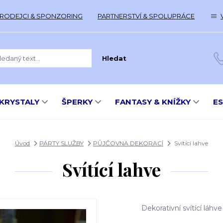
RODEJCI & SPONZORING
PARTNERSTVÍ & SPOLUPRÁCE
Hledat
KRYSTALY
ŠPERKY
FANTASY & KNÍŽKY
E
Úvod
PÁRTY SLUŽBY
PŮJČOVNA DEKORACÍ
Svítící lahve
Svítící lahve
Dekorativní svítící láhve 