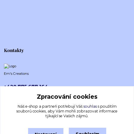
Kontakty
Em's Creations
+420 775 677 164
Po-Pá (8-16h)
Zpracování cookies
emscreations.cz@gmail.com
Náš e-shop a partneři potřebují Váš
souhlas
s použitím
souborů cookies, aby Vám mohli zobrazovat informace
týkající se Vašich zájmů.
Nastavení