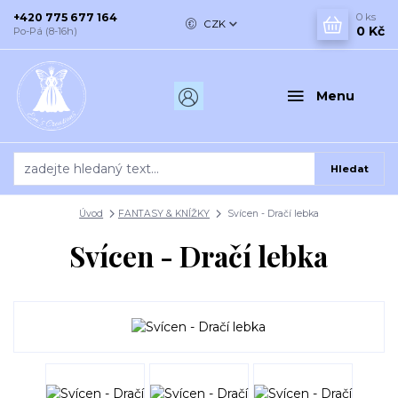
+420 775 677 164
0
ks
CZK
0 Kč
Po-Pá (8-16h)
Menu
Hledat
Úvod
FANTASY & KNÍŽKY
Svícen - Dračí lebka
Svícen - Dračí lebka