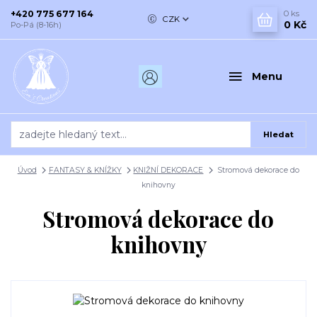
+420 775 677 164
0
ks
CZK
0 Kč
Po-Pá (8-16h)
Menu
Hledat
Úvod
FANTASY & KNÍŽKY
KNIŽNÍ DEKORACE
Stromová dekorace do
knihovny
Stromová dekorace do
knihovny