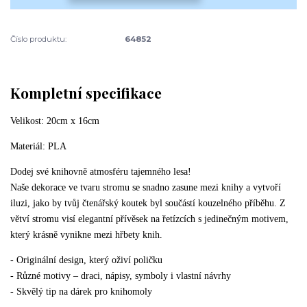
Číslo produktu:
64852
Kompletní specifikace
Velikost: 20cm x 16cm
Materiál: PLA
Dodej své knihovně atmosféru tajemného lesa!
Naše dekorace ve tvaru stromu se snadno zasune mezi knihy a vytvoří
iluzi, jako by tvůj čtenářský koutek byl součástí kouzelného příběhu. Z
větví stromu visí elegantní přívěsek na řetízcích s jedinečným motivem,
který krásně vynikne mezi hřbety knih.
- Originální design, který oživí poličku
- Různé motivy – draci, nápisy, symboly i vlastní návrhy
- Skvělý tip na dárek pro knihomoly