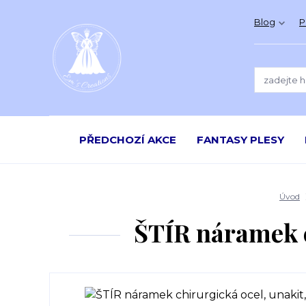
Blog
P
PŘEDCHOZÍ AKCE
FANTASY PLESY
Úvod
ŠTÍR náramek c