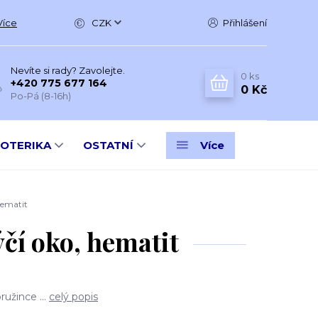
Více
CZK
Přihlášení
Nevíte si rady? Zavolejte.
0
ks
+420 775 677 164
0 Kč
Po-Pá (8-16h)
SOTERIKA
OSTATNÍ
Více
hematit
čí oko, hematit
užince ...
celý popis