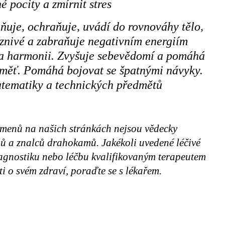
 pocity a zmírnit stres
mňuje, ochraňuje, uvádí do rovnováhy tělo,
íznivé a zabraňuje negativním energiím
r a harmonii. Zvyšuje sebevědomí a pomáhá
aměť. Pomáhá bojovat se špatnými návyky.
atematiky a technických předmětů
amenů na našich stránkách nejsou vědecky
elů a znalců drahokamů. Jakékoli uvedené léčivé
iagnostiku nebo léčbu kvalifikovaným terapeutem
i o svém zdraví, poraďte se s lékařem.