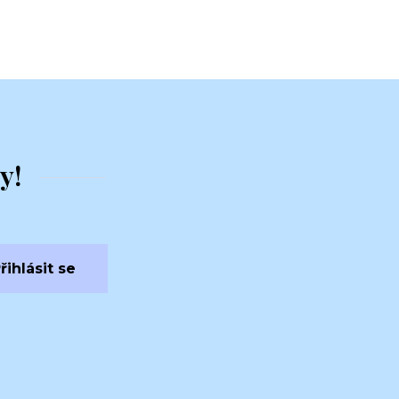
y!
řihlásit se