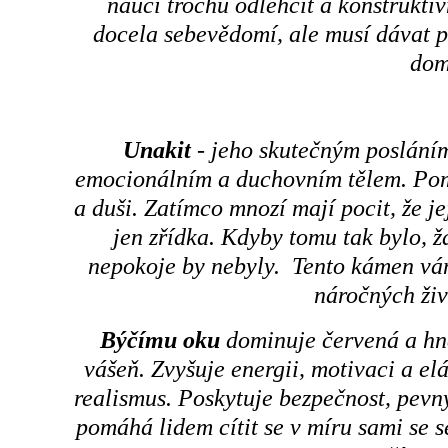
naučí trochu odlehčit a konstruktiv
docela sebevědomí, ale musí dávat p
dom
Unakit
- jeho skutečným poslání
emocionálním a duchovním tělem. Pomá
a duši. Zatímco mnozí mají pocit, že j
jen zřídka. Kdyby tomu tak bylo, 
nepokoje by nebyly. Tento kámen vám
náročných živ
Býčímu oku
dominuje červená a hně
vášeň. Zvyšuje energii, motivaci a el
realismus. Poskytuje bezpečnost, pevn
pomáhá lidem cítit se v míru sami se 