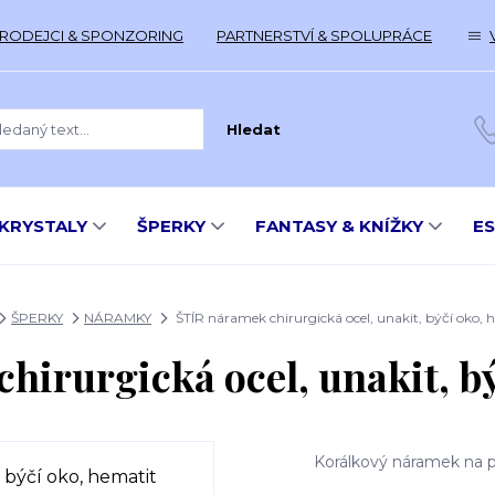
RODEJCI & SPONZORING
PARTNERSTVÍ & SPOLUPRÁCE
Hledat
KRYSTALY
ŠPERKY
FANTASY & KNÍŽKY
E
ŠPERKY
NÁRAMKY
ŠTÍR náramek chirurgická ocel, unakit, býčí oko, 
hirurgická ocel, unakit, bý
Korálkový náramek na pr