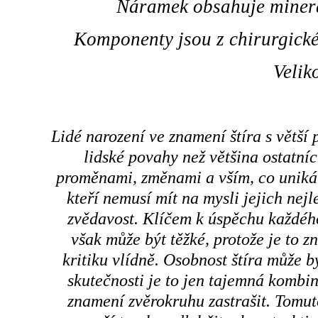
Náramek obsahuje minerál
Komponenty jsou z chirurgické
Velik
Lidé narození ve znamení štíra s větší
lidské povahy než většina ostatní
proměnami, změnami a vším, co uniká v
kteří nemusí mít na mysli jejich nej
zvědavost. Klíčem k úspěchu každého
však může být těžké, protože je to z
kritiku vlídně. Osobnost štíra může 
skutečnosti je to jen tajemná kombin
znamení zvěrokruhu zastrašit. Tomut