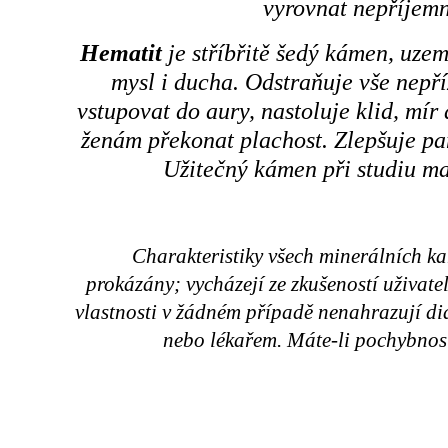
vyrovnat nepříjemné
Hematit
je stříbřitě šedý kámen, uze
mysl i ducha. Odstraňuje vše nepř
vstupovat do aury, nastoluje klid, mí
ženám překonat plachost. Zlepšuje p
Užitečný kámen při studiu m
Charakteristiky všech minerálních k
prokázány; vycházejí ze zkušeností uživat
vlastnosti v žádném případě nenahrazují d
nebo lékařem. Máte-li pochybnost