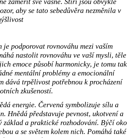
ně zaměřit své vášně. Štíři jsou obvykle
ozor, aby se tato sebedůvěra nezměnila v
ýšlivost
m je podporovat rovnováhu mezi vaším
há nastolit rovnováhu ve vaší mysli, těle
ejich emoce působí harmonicky, je tomu tak
žádné mentální problémy a emocionální
 dává trpělivost potřebnou k procházení
otních zkušeností.
dá energie. Červená symbolizuje sílu a
án. Hnědá představuje pevnost, ukotvení a
ý základ a praktické rozhodování. Býčí oko
sebou a se světem kolem nich. Pomáhá také