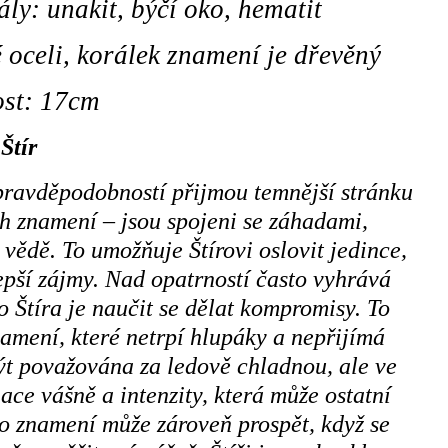
y: unakit, býčí oko, hematit
 oceli, korálek znamení je dřevěný
ost: 17cm
Štír
 pravděpodobností přijmou temnější stránku
ch znamení – jsou spojeni se záhadami,
ědě. To umožňuje Štírovi oslovit jedince,
lepší zájmy. Nad opatrností často vyhrává
 Štíra je naučit se dělat kompromisy. To
namení, které netrpí hlupáky a nepřijímá
být považována za ledově chladnou, ale ve
ace vášně a intenzity, která může ostatní
o znamení může zároveň prospět, když se