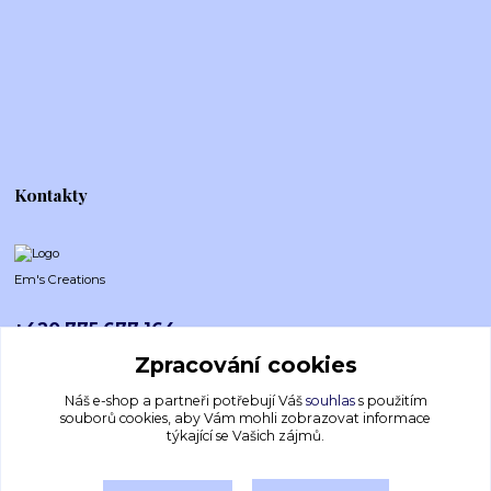
Kontakty
Em's Creations
+420 775 677 164
Po-Pá (8-16h)
Zpracování cookies
emscreations.cz@gmail.com
Náš e-shop a partneři potřebují Váš
souhlas
s použitím
souborů cookies, aby Vám mohli zobrazovat informace
týkající se Vašich zájmů.