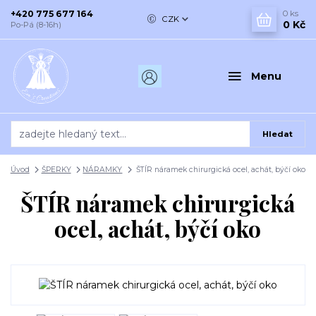
+420 775 677 164
0
ks
CZK
0 Kč
Po-Pá (8-16h)
Menu
Hledat
Úvod
ŠPERKY
NÁRAMKY
ŠTÍR náramek chirurgická ocel, achát, býčí oko
ŠTÍR náramek chirurgická
ocel, achát, býčí oko