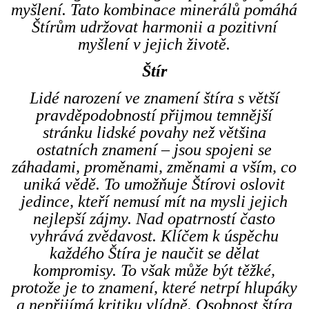
myšlení. Tato kombinace minerálů pomáhá
Štírům udržovat harmonii a pozitivní
myšlení v jejich životě.
Štír
Lidé narození ve znamení štíra s větší
pravděpodobností přijmou temnější
stránku lidské povahy než většina
ostatních znamení – jsou spojeni se
záhadami, proměnami, změnami a vším, co
uniká vědě. To umožňuje Štírovi oslovit
jedince, kteří nemusí mít na mysli jejich
nejlepší zájmy. Nad opatrností často
vyhrává zvědavost. Klíčem k úspěchu
každého Štíra je naučit se dělat
kompromisy. To však může být těžké,
protože je to znamení, které netrpí hlupáky
a nepřijímá kritiku vlídně. Osobnost štíra