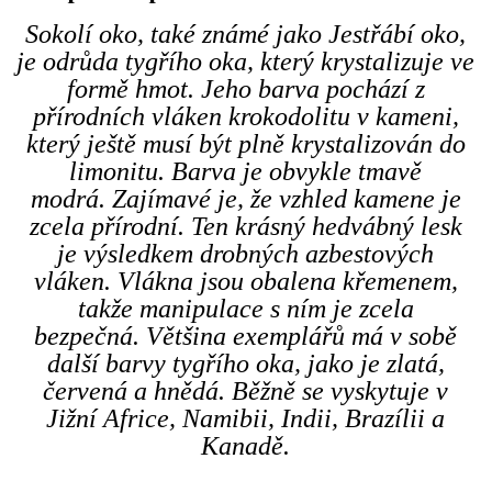
Sokolí oko, také známé jako Jestřábí oko,
je odrůda tygřího oka, který krystalizuje ve
formě hmot. Jeho barva pochází z
přírodních vláken krokodolitu v kameni,
který ještě musí být plně krystalizován do
limonitu. Barva je obvykle tmavě
modrá. Zajímavé je, že vzhled kamene je
zcela přírodní. Ten krásný hedvábný lesk
je výsledkem drobných azbestových
vláken. Vlákna jsou obalena křemenem,
takže manipulace s ním je zcela
bezpečná. Většina exemplářů má v sobě
další barvy tygřího oka, jako je zlatá,
červená a hnědá. Běžně se vyskytuje v
Jižní Africe, Namibii, Indii, Brazílii a
Kanadě.