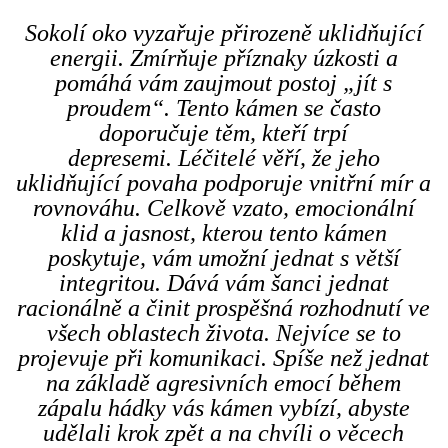
Sokolí oko vyzařuje přirozeně uklidňující
energii. Zmírňuje příznaky úzkosti a
pomáhá vám zaujmout postoj „jít s
proudem“. Tento kámen se často
doporučuje těm, kteří trpí
depresemi. Léčitelé věří, že jeho
uklidňující povaha podporuje vnitřní mír a
rovnováhu. Celkově vzato, emocionální
klid a jasnost, kterou tento kámen
poskytuje, vám umožní jednat s větší
integritou. Dává vám šanci jednat
racionálně a činit prospěšná rozhodnutí ve
všech oblastech života. Nejvíce se to
projevuje při komunikaci. Spíše než jednat
na základě agresivních emocí během
zápalu hádky vás kámen vybízí, abyste
udělali krok zpět a na chvíli o věcech