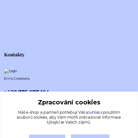
Kontakty
Em's Creations
+420 775 677 164
Po-Pá (8-16h)
Zpracování cookies
emscreations.cz@gmail.com
Náš e-shop a partneři potřebují Váš
souhlas
s použitím
souborů cookies, aby Vám mohli zobrazovat informace
týkající se Vašich zájmů.