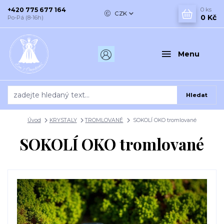
+420 775 677 164
0
ks
CZK
0 Kč
Po-Pá (8-16h)
Menu
Hledat
Úvod
KRYSTALY
TROMLOVANÉ
SOKOLÍ OKO tromlované
SOKOLÍ OKO tromlované