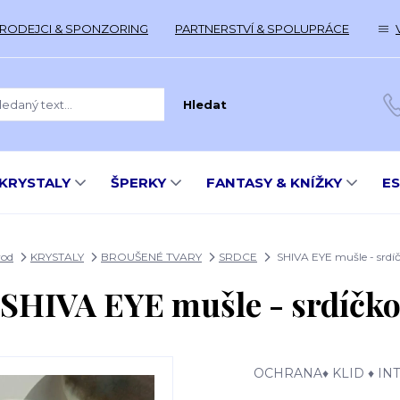
RODEJCI & SPONZORING
PARTNERSTVÍ & SPOLUPRÁCE
Hledat
KRYSTALY
ŠPERKY
FANTASY & KNÍŽKY
E
od
KRYSTALY
BROUŠENÉ TVARY
SRDCE
SHIVA EYE mušle - srdí
SHIVA EYE mušle - srdíčk
OCHRANA♦ KLID ♦ IN