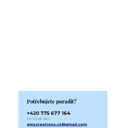
Potřebujete poradit?
+420 775 677 164
Po-Pá (8-16h)
emscreations.cz@gmail.com