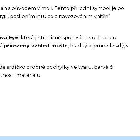
man s původem v moři. Tento přírodní symbol je po
gií, posílením intuice a navozováním vnitřní
iva Eye
, která je tradičně spojována s ochranou,
vá
přirozený vzhled mušle
, hladký a jemně lesklý, v
 srdíčko drobné odchylky ve tvaru, barvě či
tností materiálu.