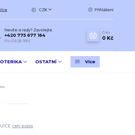
Více
CZK
Přihlášení
Nevíte si rady? Zavolejte.
0
ks
+420 775 677 164
0 Kč
Po-Pá (8-16h)
SOTERIKA
OSTATNÍ
Více
čko
o
TUICE
celý popis