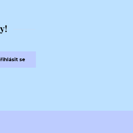
y!
řihlásit se