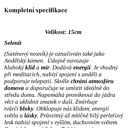
Kompletní specifikace
Velikost: 15cm
Selenit
(Saténový nosník) je označován také jako
Andělský kámen. Údajně navozuje
hluboký
klid
a
mír
. Dodává
energii
. Je vhodný
při meditacích, nabízí spojení s anděli a
podporuje telepatii. Skvěle
chrání atmosféru
domova
a doporučuje se umístit ideálně do
středu domu. Napomáhá proniknout do jádra
věci a uklidnit zmatek v duši. Zmírňuje
tvůrčí
bloky
. Obklopuje nás klidem, energií
světla a
lásky
. Průsvitný až mléčně bílý perleťový
lesk nabízí spojení s vyšším, duchovním světem.