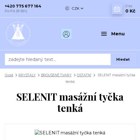
+420 775 677 164
0
ks
CZK
0 Kč
Po-Pá (8-16h)
Menu
Hledat
Úvod
KRYSTALY
BROUŠENÉ TVARY
OSTATNÍ
SELENIT masážní tyčka
tenká
SELENIT masážní tyčka
tenká