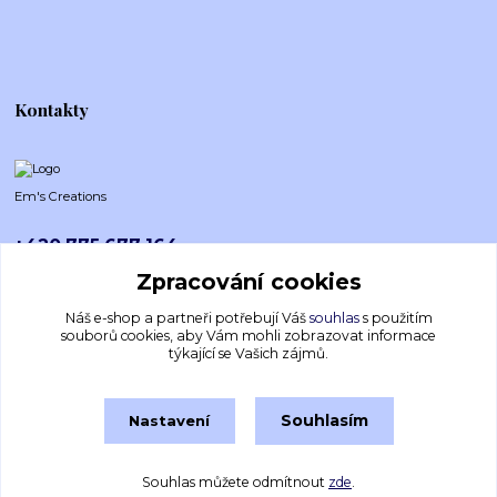
Kontakty
Em's Creations
+420 775 677 164
Po-Pá (8-16h)
Zpracování cookies
emscreations.cz@gmail.com
Náš e-shop a partneři potřebují Váš
souhlas
s použitím
souborů cookies, aby Vám mohli zobrazovat informace
týkající se Vašich zájmů.
Souhlasím
Nastavení
Souhlas můžete odmítnout
zde
.
Vytvořeno na
Eshop-rychle.cz