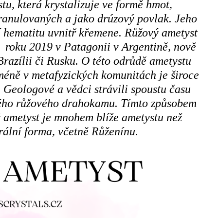
u, která krystalizuje ve formě hmot,
granulovaných a jako drúzový povlak. Jeho
í hematitu uvnitř křemene. Růžový ametyst
n roku 2019 v Patagonii v Argentině, nově
Brazílii či Rusku. O této odrůdě ametystu
éně v metafyzických komunitách je široce
 Geologové a vědci strávili spoustu času
ého růžového drahokamu. Tímto způsobem
ý ametyst je mnohem blíže ametystu než
rální forma, včetně Růženínu.