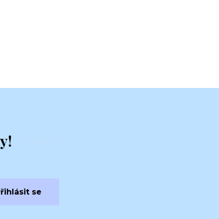
y!
řihlásit se