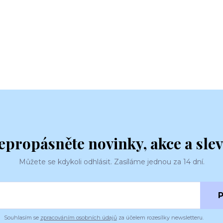
epropásněte novinky, akce a slev
Můžete se kdykoli odhlásit. Zasíláme jednou za 14 dní.
P
Souhlasím se
zpracováním osobních údajů
za účelem rozesílky newsletteru.