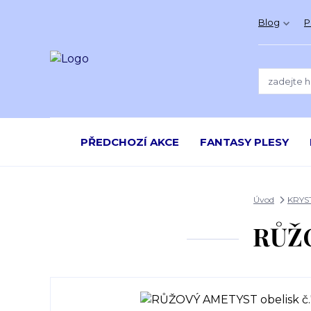
Blog
P
PŘEDCHOZÍ AKCE
FANTASY PLESY
Úvod
KRYS
RŮŽO