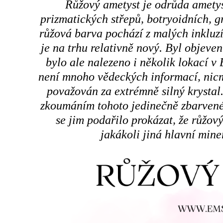
Růžový ametyst je odrůda ametyst
prizmatických střepů, botryoidních, 
růžová barva pochází z malých inkluz
je na trhu relativně nový. Byl objeve
bylo ale nalezeno i několik lokací v 
není mnoho vědeckých informací, nicm
považován za extrémně silný krystal.
zkoumáním tohoto jedinečně zbarven
se jim podařilo prokázat, že růžov
jakákoli jiná hlavní mine