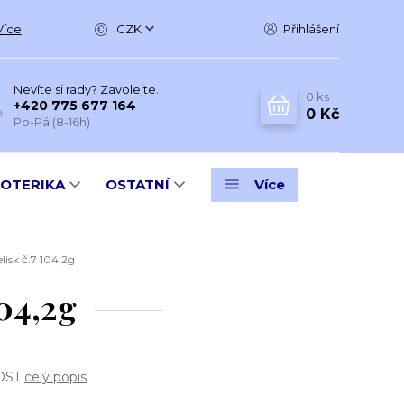
Více
CZK
Přihlášení
Nevíte si rady? Zavolejte.
0
ks
+420 775 677 164
0 Kč
Po-Pá (8-16h)
SOTERIKA
OSTATNÍ
Více
sk č.7 104,2g
04,2g
DOST
celý popis