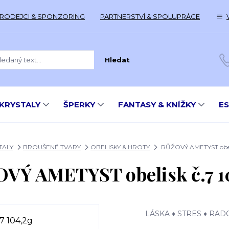
RODEJCI & SPONZORING
PARTNERSTVÍ & SPOLUPRÁCE
Hledat
KRYSTALY
ŠPERKY
FANTASY & KNÍŽKY
E
TALY
BROUŠENÉ TVARY
OBELISKY & HROTY
RŮŽOVÝ AMETYST obeli
VÝ AMETYST obelisk č.7 1
LÁSKA ♦ STRES ♦ RA