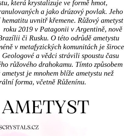
u, která krystalizuje ve formě hmot,
granulovaných a jako drúzový povlak. Jeho
í hematitu uvnitř křemene. Růžový ametyst
n roku 2019 v Patagonii v Argentině, nově
Brazílii či Rusku. O této odrůdě ametystu
éně v metafyzických komunitách je široce
 Geologové a vědci strávili spoustu času
ého růžového drahokamu. Tímto způsobem
ý ametyst je mnohem blíže ametystu než
rální forma, včetně Růženínu.