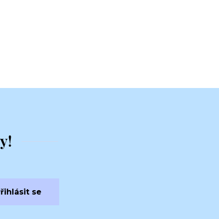
y!
řihlásit se