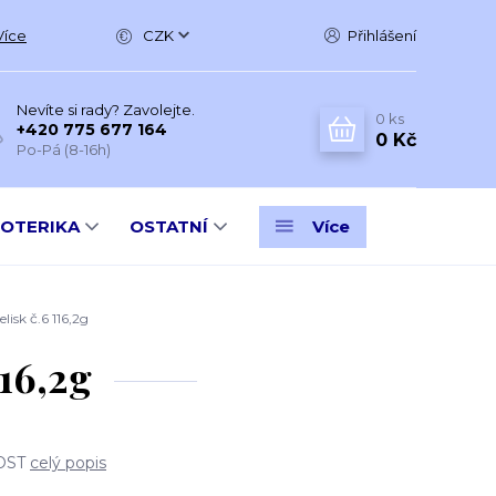
Více
CZK
Přihlášení
Nevíte si rady? Zavolejte.
0
ks
+420 775 677 164
0 Kč
Po-Pá (8-16h)
SOTERIKA
OSTATNÍ
Více
sk č.6 116,2g
16,2g
DOST
celý popis