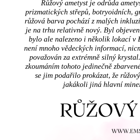
Růžový ametyst je odrůda ametyst
prizmatických střepů, botryoidních, 
růžová barva pochází z malých inkluz
je na trhu relativně nový. Byl objeve
bylo ale nalezeno i několik lokací v 
není mnoho vědeckých informací, nicm
považován za extrémně silný krystal.
zkoumáním tohoto jedinečně zbarven
se jim podařilo prokázat, že růžov
jakákoli jiná hlavní mine