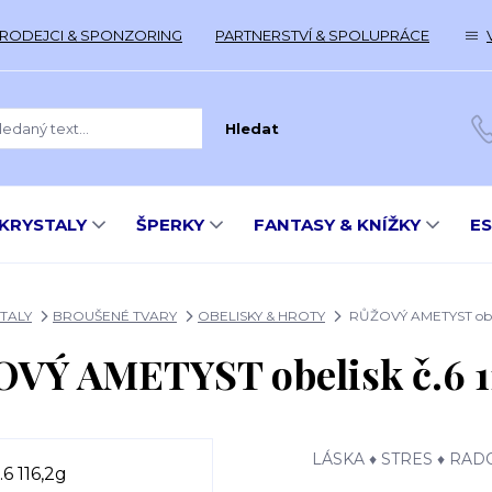
RODEJCI & SPONZORING
PARTNERSTVÍ & SPOLUPRÁCE
Hledat
KRYSTALY
ŠPERKY
FANTASY & KNÍŽKY
E
TALY
BROUŠENÉ TVARY
OBELISKY & HROTY
RŮŽOVÝ AMETYST obeli
VÝ AMETYST obelisk č.6 1
LÁSKA ♦ STRES ♦ RA