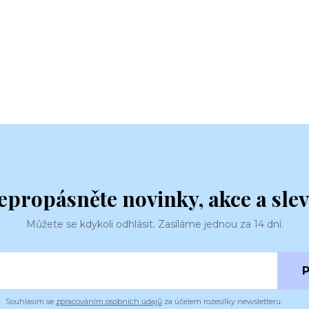
epropásněte novinky, akce a slev
Můžete se kdykoli odhlásit. Zasíláme jednou za 14 dní.
P
Souhlasím se
zpracováním osobních údajů
za účelem rozesílky newsletteru.