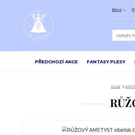
Blog
P
PŘEDCHOZÍ AKCE
FANTASY PLESY
Úvod
KRYS
RŮŽO