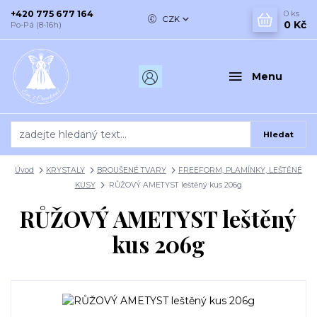
+420 775 677 164
0
ks
CZK
0 Kč
Po-Pá (8-16h)
Menu
Hledat
Úvod
KRYSTALY
BROUŠENÉ TVARY
FREEFORM, PLAMÍNKY, LEŠTĚNÉ
KUSY
RŮŽOVÝ AMETYST leštěný kus 206g
RŮŽOVÝ AMETYST leštěný
kus 206g