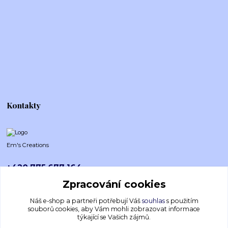
Kontakty
Em's Creations
+420 775 677 164
Po-Pá (8-16h)
Zpracování cookies
emscreations.cz@gmail.com
Náš e-shop a partneři potřebují Váš
souhlas
s použitím
souborů cookies, aby Vám mohli zobrazovat informace
týkající se Vašich zájmů.