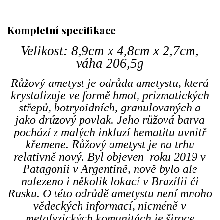
Kompletní specifikace
Velikost: 8,9cm x 4,8cm x 2,7cm,
váha 206,5g
Růžový ametyst je odrůda ametystu, která
krystalizuje ve formě hmot, prizmatických
střepů, botryoidních, granulovaných a
jako drúzový povlak. Jeho růžová barva
pochází z malých inkluzí hematitu uvnitř
křemene. Růžový ametyst je na trhu
relativně nový. Byl objeven roku 2019 v
Patagonii v Argentině, nově bylo ale
nalezeno i několik lokací v Brazílii či
Rusku. O této odrůdě ametystu není mnoho
vědeckých informací, nicméně v
metafyzických komunitách je široce