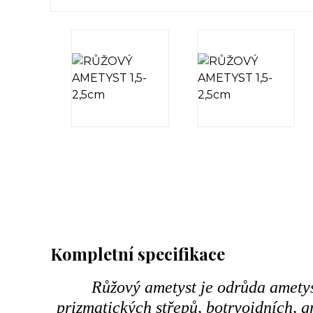
Kompletní specifikace
Růžový ametyst je odrůda ametyst
prizmatických střepů, botryoidních, 