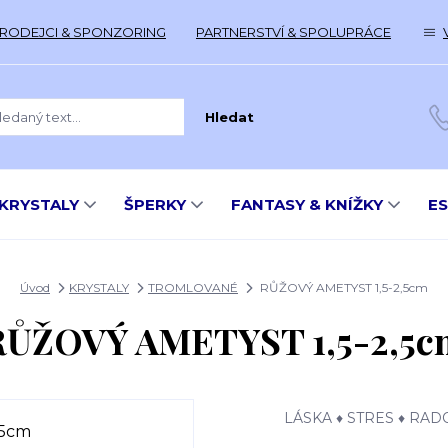
RODEJCI & SPONZORING
PARTNERSTVÍ & SPOLUPRÁCE
Hledat
KRYSTALY
ŠPERKY
FANTASY & KNÍŽKY
E
Úvod
KRYSTALY
TROMLOVANÉ
RŮŽOVÝ AMETYST 1,5-2,5cm
RŮŽOVÝ AMETYST 1,5-2,5c
LÁSKA ♦ STRES ♦ RA