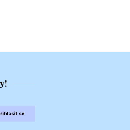
y!
řihlásit se