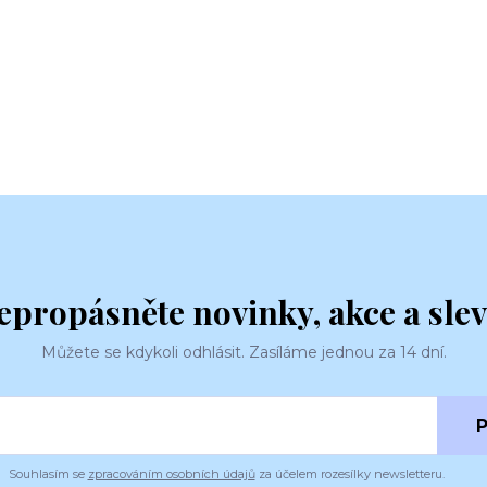
epropásněte novinky, akce a slev
Můžete se kdykoli odhlásit. Zasíláme jednou za 14 dní.
P
Souhlasím se
zpracováním osobních údajů
za účelem rozesílky newsletteru.