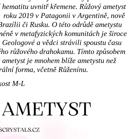
í hematitu uvnitř křemene. Růžový ametyst
n roku 2019 v Patagonii v Argentině, nově
Brazílii či Rusku. O této odrůdě ametystu
éně v metafyzických komunitách je široce
 Geologové a vědci strávili spoustu času
ého růžového drahokamu. Tímto způsobem
ý ametyst je mnohem blíže ametystu než
rální forma, včetně Růženínu.
kost M-L