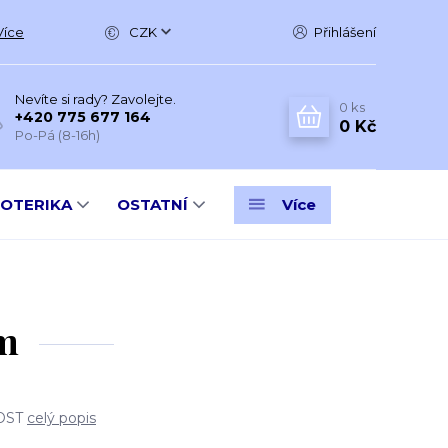
Více
CZK
Přihlášení
Nevíte si rady? Zavolejte.
0
ks
+420 775 677 164
0 Kč
Po-Pá (8-16h)
SOTERIKA
OSTATNÍ
Více
m
DOST
celý popis