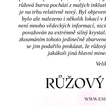
růžová barva pochází z malých inkluz
je na trhu relativně nový. Byl objeve
bylo ale nalezeno i několik lokací v 
není mnoho vědeckých informací, nicm
považován za extrémně silný krystal.
zkoumáním tohoto jedinečně zbarven
se jim podařilo prokázat, že růžov
jakákoli jiná hlavní mine
Veli