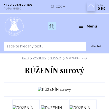
+420 775 677 164
0
ks
CZK
0 Kč
Po-Pá (8-16h)
Menu
Hledat
Úvod
KRYSTALY
SUROVÉ
RŮŽENÍN surový
RŮŽENÍN surový