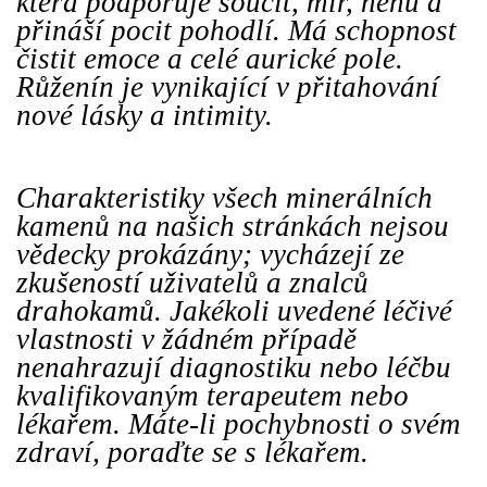
která podporuje soucit, mír, něhu a
přináší pocit pohodlí. Má schopnost
čistit emoce a celé aurické pole.
Růženín je vynikající v přitahování
nové lásky a intimity.
Charakteristiky všech minerálních
kamenů na našich stránkách nejsou
vědecky prokázány; vycházejí ze
zkušeností uživatelů a znalců
drahokamů. Jakékoli uvedené léčivé
vlastnosti v žádném případě
nenahrazují diagnostiku nebo léčbu
kvalifikovaným terapeutem nebo
lékařem. Máte-li pochybnosti o svém
zdraví, poraďte se s lékařem.