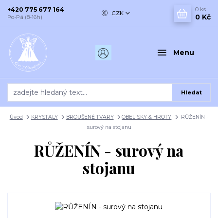
+420 775 677 164
0
ks
CZK
0 Kč
Po-Pá (8-16h)
Menu
Hledat
Úvod
KRYSTALY
BROUŠENÉ TVARY
OBELISKY & HROTY
RŮŽENÍN -
surový na stojanu
RŮŽENÍN - surový na
stojanu