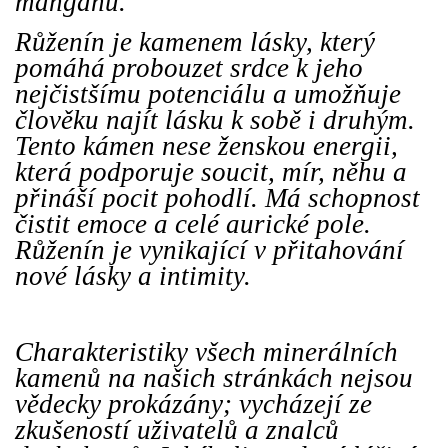
manganu.
Růženín je kamenem lásky, který
pomáhá probouzet srdce k jeho
nejčistšímu potenciálu a umožňuje
člověku najít lásku k sobě i druhým.
Tento kámen nese ženskou energii,
která podporuje soucit, mír, něhu a
přináší pocit pohodlí. Má schopnost
čistit emoce a celé aurické pole.
Růženín je vynikající v přitahování
nové lásky a intimity.
Charakteristiky všech minerálních
kamenů na našich stránkách nejsou
vědecky prokázány; vycházejí ze
zkušeností uživatelů a znalců