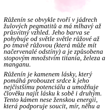
Růženín se obvykle tvoří v jádrech
žulových pegmatitů a má mlhavý až
průsvitný vzhled. Jeho barva se
pohybuje od světle světle růžové až
po tmavě růžovou (která může mít
načervenalé odstíny) a je způsobena
stopovým množstvím titania, železa a
manganu.
Růženín je kamenem lásky, který
pomáhá probouzet srdce k jeho
nejčistšímu potenciálu a umožňuje
člověku najít lásku k sobě i druhým.
Tento kámen nese ženskou energii,
která podporuje soucit, mír, něhu a