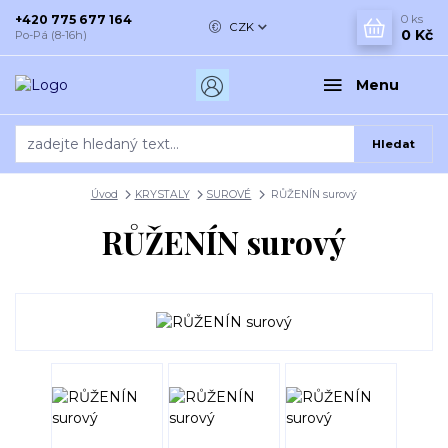
+420 775 677 164
0
ks
CZK
0 Kč
Po-Pá (8-16h)
Menu
Hledat
Úvod
KRYSTALY
SUROVÉ
RŮŽENÍN surový
RŮŽENÍN surový