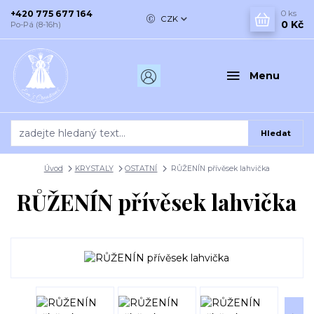
+420 775 677 164
0
ks
CZK
0 Kč
Po-Pá (8-16h)
Menu
Hledat
Úvod
KRYSTALY
OSTATNÍ
RŮŽENÍN přívěsek lahvička
RŮŽENÍN přívěsek lahvička