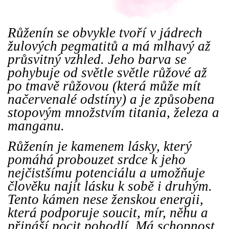
Růženín se obvykle tvoří v jádrech
žulových pegmatitů a má mlhavý až
průsvitný vzhled. Jeho barva se
pohybuje od světle světle růžové až
po tmavě růžovou (která může mít
načervenalé odstíny) a je způsobena
stopovým množstvím titania, železa a
manganu.
Růženín je kamenem lásky, který
pomáhá probouzet srdce k jeho
nejčistšímu potenciálu a umožňuje
člověku najít lásku k sobě i druhým.
Tento kámen nese ženskou energii,
která podporuje soucit, mír, něhu a
přináší pocit pohodlí. Má schopnost