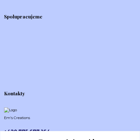
Spolupracujeme
Kontakty
Em's Creations
+420 775 677 164
Po-Pá (8-16h)