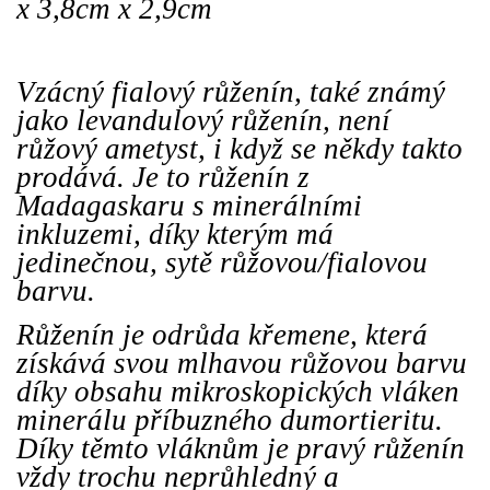
x 3,8cm x 2,9cm
Vzácný fialový růženín, také známý
jako levandulový růženín, není
růžový ametyst, i když se někdy takto
prodává. Je to růženín z
Madagaskaru s minerálními
inkluzemi, díky kterým má
jedinečnou, sytě růžovou/fialovou
barvu.
Růženín je odrůda křemene, která
získává svou mlhavou růžovou barvu
díky obsahu mikroskopických vláken
minerálu příbuzného dumortieritu.
Díky těmto vláknům je pravý růženín
vždy trochu neprůhledný a