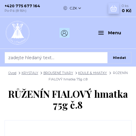
+420 775 677 164
0
ks
CZK
0 Kč
Po-Pá (8-16h)
Menu
Hledat
Úvod
KRYSTALY
BROUŠENÉ TVARY
KOULE & HMATKY
RŮŽENÍN
FIALOVÝ hmatka 75g č.8
RŮŽENÍN FIALOVÝ hmatka
75g č.8