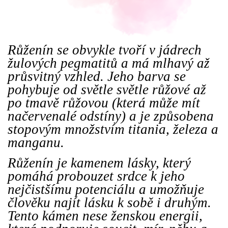
Růženín se obvykle tvoří v jádrech
žulových pegmatitů a má mlhavý až
průsvitný vzhled. Jeho barva se
pohybuje od světle světle růžové až
po tmavě růžovou (která může mít
načervenalé odstíny) a je způsobena
stopovým množstvím titania, železa a
manganu.
Růženín je kamenem lásky, který
pomáhá probouzet srdce k jeho
nejčistšímu potenciálu a umožňuje
člověku najít lásku k sobě i druhým.
Tento kámen nese ženskou energii,