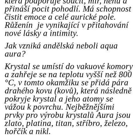
která podporuje soucit, mír, něhu a
přináší pocit pohodlí. Má schopnost
čistit emoce a celé aurické pole.
Růženín je vynikající v přitahování
nové lásky a intimity.
Jak vzniká andělská neboli aqua
aura?
Krystal se umístí do vakuové komory
a zahřeje se na teplotu vyšší než 800
°C, v tomto okamžiku se přidá pára
drahého kovu (kovů), která následně
pokryje krystal a jeho atomy se
vážou k povrchu. Nejběžnějšími
prvky pro výrobu krystalů Aura jsou
zlato, platina, titan, stříbro, železo,
hořčík a nikl.