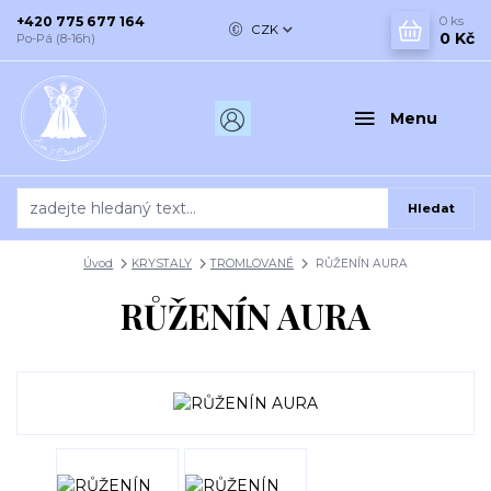
+420 775 677 164
0
ks
CZK
0 Kč
Po-Pá (8-16h)
Menu
Hledat
Úvod
KRYSTALY
TROMLOVANÉ
RŮŽENÍN AURA
RŮŽENÍN AURA