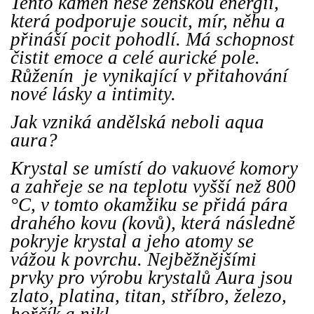
Tento kámen nese ženskou energii,
která podporuje soucit, mír, něhu a
přináší pocit pohodlí. Má schopnost
čistit emoce a celé aurické pole.
Růženín je vynikající v přitahování
nové lásky a intimity.
Jak vzniká andělská neboli aqua
aura?
Krystal se umístí do vakuové komory
a zahřeje se na teplotu vyšší než 800
°C, v tomto okamžiku se přidá pára
drahého kovu (kovů), která následně
pokryje krystal a jeho atomy se
vážou k povrchu. Nejběžnějšími
prvky pro výrobu krystalů Aura jsou
zlato, platina, titan, stříbro, železo,