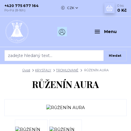
+420 775 677 164
0
ks
CZK
0 Kč
Po-Pá (8-16h)
Menu
Hledat
Úvod
KRYSTALY
TROMLOVANÉ
RŮŽENÍN AURA
RŮŽENÍN AURA