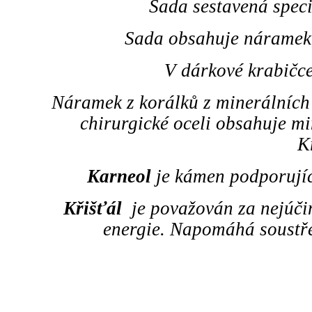
Sada sestavená spec
Sada obsahuje náramek,
V dárkové krabičce
Náramek z korálků z minerálních
chirurgické oceli obsahuje mi
K
Karneol
je kámen podporující 
Křišťál
je považován za nejúčinn
energie. Napomáhá soustře