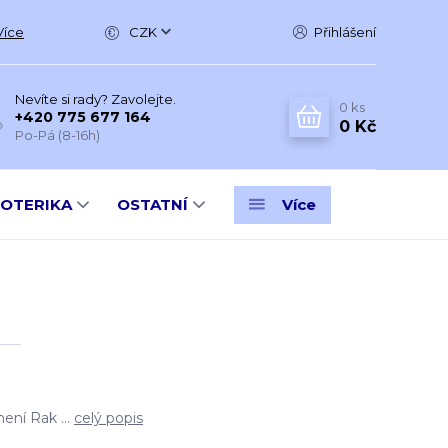
Více
CZK
Přihlášení
Nevíte si rady? Zavolejte.
0
ks
+420 775 677 164
0 Kč
Po-Pá (8-16h)
SOTERIKA
OSTATNÍ
Více
ní Rak ...
celý popis