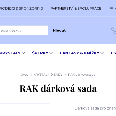
RODEJCI & SPONZORING
PARTNERSTVÍ & SPOLUPRÁCE
Hledat
KRYSTALY
ŠPERKY
FANTASY & KNÍŽKY
E
Úvod
KRYSTALY
SADY
RAK dárková sada
RAK dárková sada
Dárková sada pro zname