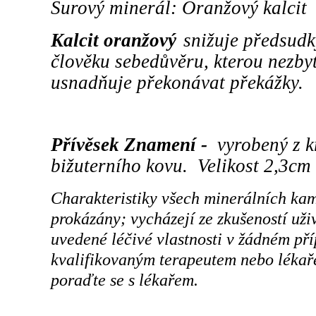
Surový minerál: Oranžový kalcit
Kalcit oranžový
snižuje předsudk
člověku sebedůvěru, kterou nezby
usnadňuje překonávat překážky.
Přívěsek Znamení -
vyrobený z k
bižuterního kovu. Velikost 2,3cm
Charakteristiky všech minerálních ka
prokázány; vycházejí ze zkušeností už
uvedené léčivé vlastnosti v žádném př
kvalifikovaným terapeutem nebo lékaře
poraďte se s lékařem.