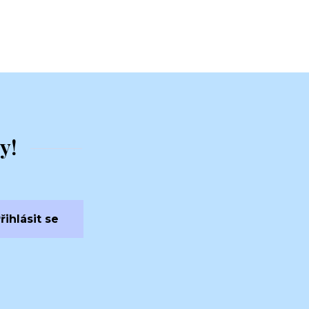
y!
řihlásit se