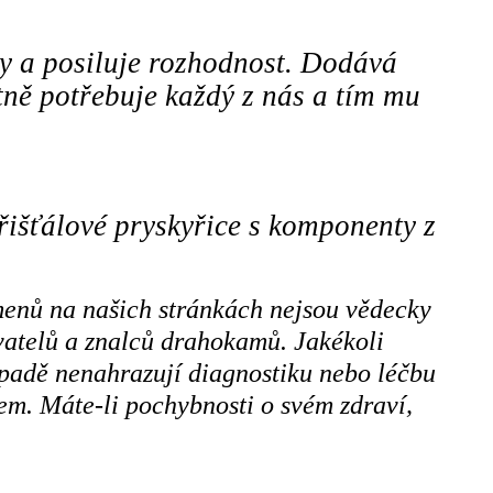
y a posiluje rozhodnost. Dodává
tně potřebuje každý z nás a tím mu
řišťálové pryskyřice s komponenty z
menů na našich stránkách nejsou vědecky
ivatelů a znalců drahokamů. Jakékoli
ípadě nenahrazují diagnostiku nebo léčbu
m. Máte-li pochybnosti o svém zdraví,