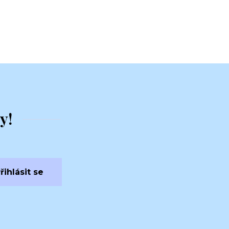
y!
řihlásit se