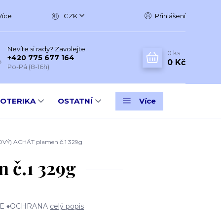
Více
CZK
Přihlášení
Nevíte si rady? Zavolejte.
0
ks
+420 775 677 164
0 Kč
Po-Pá (8-16h)
SOTERIKA
OSTATNÍ
Více
Ý) ACHÁT plamen č.1 329g
č.1 329g
CE ♦OCHRANA
celý popis