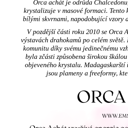
Orca achát je odrůda Chalcedonu,
krystalizuje v masové formaci. Tento
bílými skvrnami, napodobující vzory 
V pozdější části roku 2010 se Orca 
výstavách drahokamů po celém světě. B
komunitu díky svému jedinečnému vzh
byla zčásti způsobena širokou škálou
objeveného krystalu. Madagaskarští ř
jsou plameny a freeformy, kte