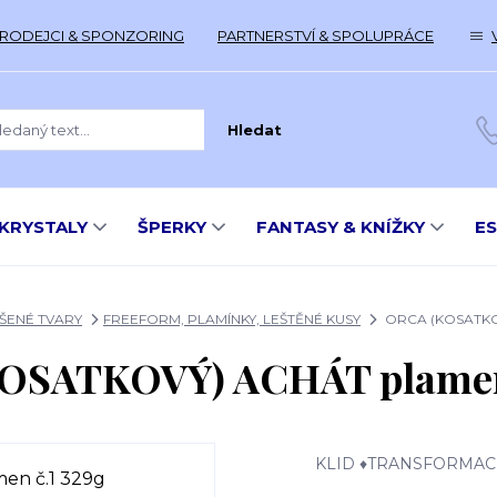
RODEJCI & SPONZORING
PARTNERSTVÍ & SPOLUPRÁCE
Hledat
KRYSTALY
ŠPERKY
FANTASY & KNÍŽKY
E
ŠENÉ TVARY
FREEFORM, PLAMÍNKY, LEŠTĚNÉ KUSY
ORCA (KOSATKOV
OSATKOVÝ) ACHÁT plamen 
KLID ♦TRANSFORMA