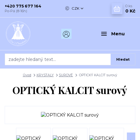
+420 775 677 164
0
ks
CZK
0 Kč
Po-Pá (8-16h)
Menu
Hledat
Úvod
KRYSTALY
SUROVÉ
OPTICKÝ KALCIT surový
OPTICKÝ KALCIT surový