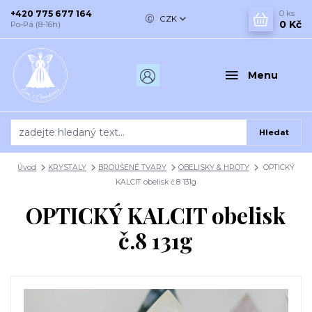
+420 775 677 164
0
ks
CZK
0 Kč
Po-Pá (8-16h)
Menu
Hledat
Úvod
KRYSTALY
BROUŠENÉ TVARY
OBELISKY & HROTY
OPTICKÝ
KALCIT obelisk č.8 131g
OPTICKÝ KALCIT obelisk
č.8 131g