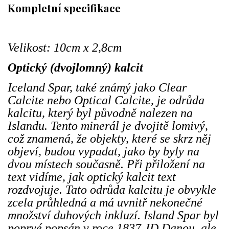
Kompletní specifikace
Velikost: 10cm x 2,8cm
Optický (dvojlomný) kalcit
Iceland Spar, také známý jako Clear
Calcite nebo Optical Calcite, je odrůda
kalcitu, který byl původně nalezen na
Islandu. Tento minerál je dvojitě lomivý,
což znamená, že objekty, které se skrz něj
objeví, budou vypadat, jako by byly na
dvou místech současně. Při přiložení na
text vidíme, jak optický kalcit text
rozdvojuje. Tato odrůda kalcitu je obvykle
zcela průhledná a má uvnitř nekonečné
množství duhových inkluzí. Island Spar byl
poprvé popsán v roce 1837 JD Danou, ale