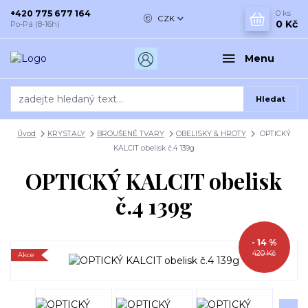
+420 775 677 164
0
ks
CZK
0 Kč
Po-Pá (8-16h)
Menu
Hledat
Úvod
KRYSTALY
BROUŠENÉ TVARY
OBELISKY & HROTY
OPTICKÝ
KALCIT obelisk č.4 139g
OPTICKÝ KALCIT obelisk
č.4 139g
- 14 %
420 Kč
Akce