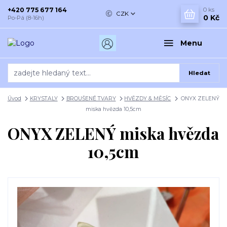
+420 775 677 164
0
ks
CZK
0 Kč
Po-Pá (8-16h)
Menu
Hledat
Úvod
KRYSTALY
BROUŠENÉ TVARY
HVĚZDY & MĚSÍC
ONYX ZELENÝ
miska hvězda 10,5cm
ONYX ZELENÝ miska hvězda
10,5cm