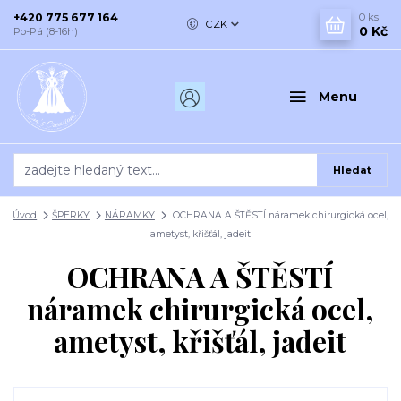
+420 775 677 164
0
ks
CZK
0 Kč
Po-Pá (8-16h)
Menu
Hledat
Úvod
ŠPERKY
NÁRAMKY
OCHRANA A ŠTĚSTÍ náramek chirurgická ocel,
ametyst, křišťál, jadeit
OCHRANA A ŠTĚSTÍ
náramek chirurgická ocel,
ametyst, křišťál, jadeit