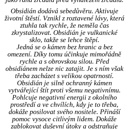
Obsidián dodává sebedůvěru. Aktivuje
životní štěstí. Vznikl z roztavené lávy, která
ztuhla tak rychle, že neměla čas
zkrystalizovat. Obsidián je vulkanické
sklo, takže se lehce štěpí.
Jedná se o kámen bez hranic a bez
omezení. Díky tomu účinkuje mimořádně
rychle a s obrovskou silou. Před
obsidiánem nelze nic zatajit. Je s ním však
třeba zacházet s velikou opatrností.
Obsidián je silně ochranný kámen
vytvářející štít proti všemu negativnímu.
Pohlcuje negativní energii z okolního
prostředí a ve chvílích, kdy je to třeba,
dokáže posilovat svého nositele. Přináší
pomoc vysoce citlivým lidem. Dokáže
zablokovat duševní útoky a odstraňuje