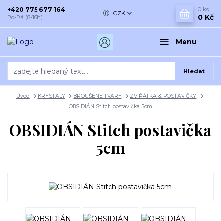
+420 775 677 164
0
ks
CZK
0 Kč
Po-Pá (8-16h)
Menu
Hledat
Úvod
KRYSTALY
BROUŠENÉ TVARY
ZVÍŘÁTKA & POSTAVIČKY
OBSIDIÁN Stitch postavička 5cm
OBSIDIÁN Stitch postavička
5cm