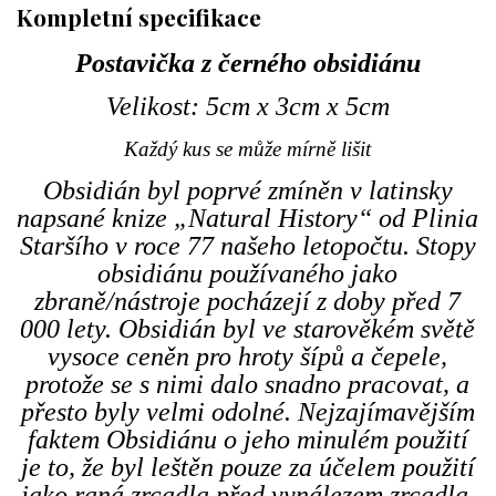
Kompletní specifikace
Postavička
z černého obsidiánu
Velikost: 5cm x 3cm x 5cm
Každý kus se může mírně lišit
Obsidián byl poprvé zmíněn v latinsky
napsané knize „Natural History“ od Plinia
Staršího v roce 77 našeho letopočtu. Stopy
obsidiánu používaného jako
zbraně/nástroje pocházejí z doby před 7
000 lety. Obsidián byl ve starověkém světě
vysoce ceněn pro hroty šípů a čepele,
protože se s nimi dalo snadno pracovat, a
přesto byly velmi odolné. Nejzajímavějším
faktem Obsidiánu o jeho minulém použití
je to, že byl leštěn pouze za účelem použití
jako raná zrcadla před vynálezem zrcadla.