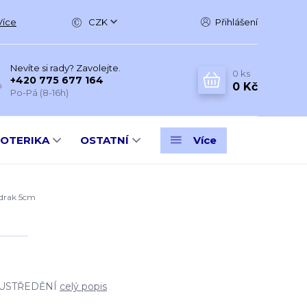
Více
CZK
Přihlášení
Nevíte si rady? Zavolejte.
0
ks
+420 775 677 164
0 Kč
Po-Pá (8-16h)
SOTERIKA
OSTATNÍ
Více
drak 5cm
OUSTŘEDĚNÍ
celý popis