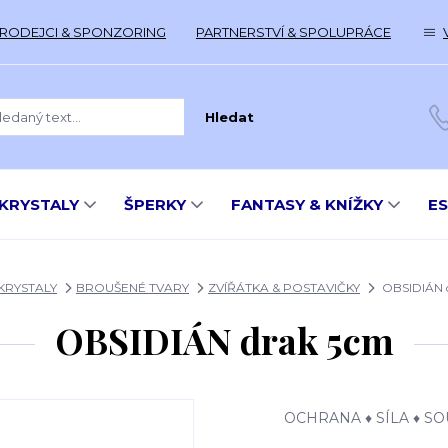
RODEJCI & SPONZORING
PARTNERSTVÍ & SPOLUPRÁCE
Hledat
KRYSTALY
ŠPERKY
FANTASY & KNÍŽKY
E
KRYSTALY
BROUŠENÉ TVARY
ZVÍŘÁTKA & POSTAVIČKY
OBSIDIÁN 
OBSIDIÁN drak 5cm
OCHRANA ♦ SÍLA ♦ S