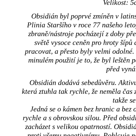
Velikost: 
Obsidián byl poprvé zmíněn v latin
Plinia Staršího v roce 77 našeho let
zbraně/nástroje pocházejí z doby pře
světě vysoce ceněn pro hroty šípů 
pracovat, a přesto byly velmi odolné
minulém použití je to, že byl leštěn 
před vyná
Obsidián dodává sebedůvěru. Aktivuje
která ztuhla tak rychle, že neměla čas 
takže se
Jedná se o kámen bez hranic a bez
rychle a s obrovskou silou. Před obsidi
zacházet s velikou opatrností. Obsidiá
proti všemu negativnímu. Pohlcuje ne