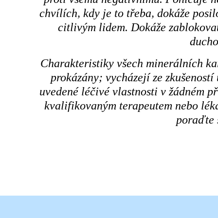
chvílích, kdy je to třeba, dokáže posi
citlivým lidem. Dokáže zablokovat
ducho
Charakteristiky všech minerálních k
prokázány; vycházejí ze zkušeností
uvedené léčivé vlastnosti v žádném p
kvalifikovaným terapeutem nebo léka
poraďte 