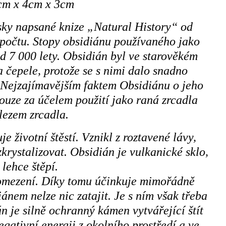
5cm x 4cm x 3cm
sky napsané knize „Natural History“ od
opočtu. Stopy obsidiánu používaného jako
d 7 000 lety. Obsidián byl ve starověkém
a čepele, protože se s nimi dalo snadno
. Nejzajímavějším faktem Obsidiánu o jeho
pouze za účelem použití jako raná zrcadla
lezem zrcadla.
 životní štěstí. Vznikl z roztavené lávy,
zkrystalizovat. Obsidián je vulkanické sklo,
 lehce štěpí.
 omezení. Díky tomu účinkuje mimořádně
ánem nelze nic zatajit. Je s ním však třeba
n je silně ochranný kámen vytvářející štít
gativní energii z okolního prostředí a ve