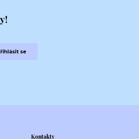
y!
řihlásit se
Kontakty