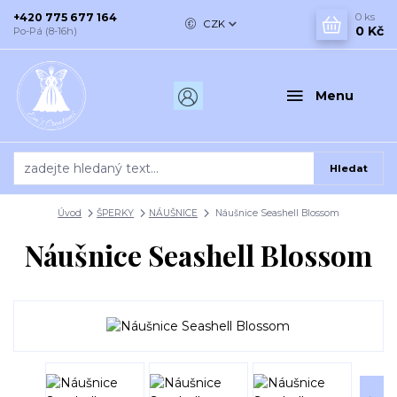
+420 775 677 164
0
ks
CZK
0 Kč
Po-Pá (8-16h)
Menu
Hledat
Úvod
ŠPERKY
NÁUŠNICE
Náušnice Seashell Blossom
Náušnice Seashell Blossom