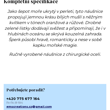
Kompletní specifikace
Jako šepot moře ukrytý v perleti, tyto náušnice
propojují jemnou krásu bílých mušlí s něžným
kvítkem v tónech oranžové a růžové. Drobné
zelené lístky dodávají svěžest a připomínají, že i v
hlubinách oceánu se skrývá kouzelná zahrada.
Šperk působí hravě, romanticky a nese v sobě
kapku mořské magie.
Ručně vyrobené náušnice z chirurgické oceli.
Potřebujete poradit?
+420 775 677 164
Po-Pá (8-16h)
emscreations.cz@gmail.com