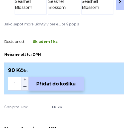
Jako šepot moře ukrytý v perle...
celý popis
Dostupnost
Skladem 1 ks
Nejsme plátci DPH
90 Kč
/
ks
Přidat do košíku
Číslo produktu:
FB 23