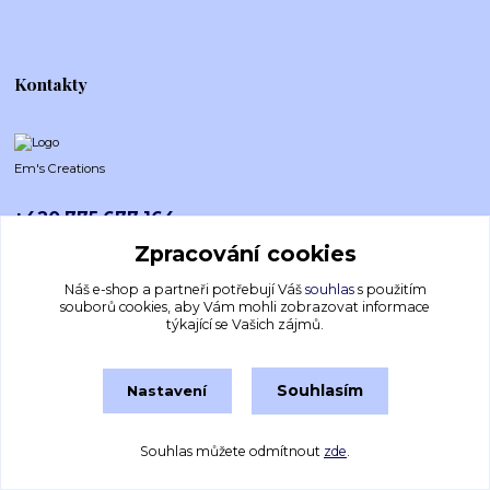
Kontakty
Em's Creations
+420 775 677 164
Po-Pá (8-16h)
Zpracování cookies
emscreations.cz@gmail.com
Náš e-shop a partneři potřebují Váš
souhlas
s použitím
souborů cookies, aby Vám mohli zobrazovat informace
týkající se Vašich zájmů.
Souhlasím
Nastavení
Souhlas můžete odmítnout
zde
.
Vytvořeno na
Eshop-rychle.cz