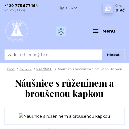
+420 775 677 164
0
ks
CZK
0 Kč
Po-Pá (8-16h)
Menu
Hledat
Úvod
ŠPERKY
NÁUŠNICE
Náušnice s růženínem a broušenou kapkou
Náušnice s růženínem a
broušenou kapkou