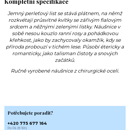
Kompletní specifikace
Jemný perleťový list se stává plátnem, na němž
rozkvétají průsvitné kvítky se zářivým fialovým
srdcem a něžnými zelenými lístky. Náušnice v
sobě nesou kouzlo ranní rosy a pohádkovou
křehkost, jako by zachycovaly okamžik, kdy se
příroda probouzí v tichém lese. Působí étericky a
romanticky, jako talisman čistoty a snových
začátků.
Ručně vyrobené náušnice z chirurgické oceli.
Potřebujete poradit?
+420 775 677 164
Po-Pá (8-16h)