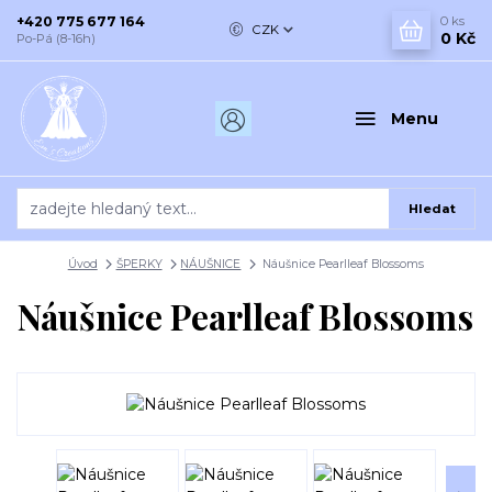
+420 775 677 164
0
ks
CZK
0 Kč
Po-Pá (8-16h)
Menu
Hledat
Úvod
ŠPERKY
NÁUŠNICE
Náušnice Pearlleaf Blossoms
Náušnice Pearlleaf Blossoms