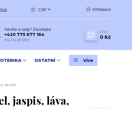
Více
CZK
Přihlášení
Nevíte si rady? Zavolejte.
0
ks
+420 775 677 164
0 Kč
Po-Pá (8-16h)
SOTERIKA
OSTATNÍ
Více
, larvikit
 jaspis, láva,