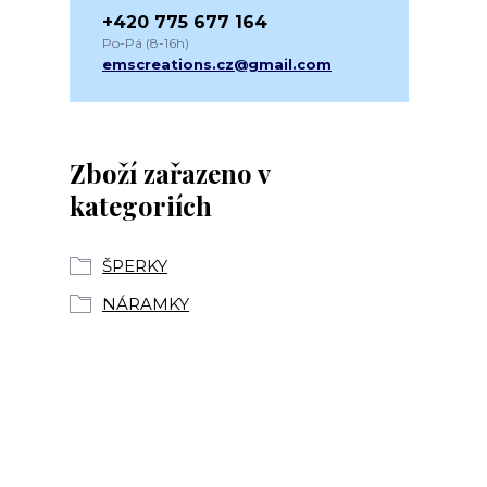
+420 775 677 164
Po-Pá (8-16h)
emscreations.cz@gmail.com
Zboží zařazeno v
kategoriích
ŠPERKY
NÁRAMKY