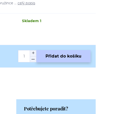
užince ...
celý popis
Skladem 1
Přidat do košíku
Potřebujete poradit?