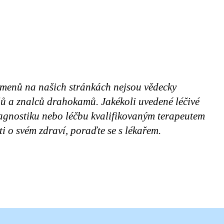
amenů na našich stránkách nejsou vědecky
elů a znalců drahokamů. Jakékoli uvedené léčivé
iagnostiku nebo léčbu kvalifikovaným terapeutem
i o svém zdraví, poraďte se s lékařem.