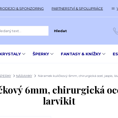
RODEJCI & SPONZORING
PARTNERSTVÍ & SPOLUPRÁCE
Hledat
KRYSTALY
ŠPERKY
FANTASY & KNÍŽKY
E
ŠPERKY
NÁRAMKY
Náramek kuličkový 6mm, chirurgická ocel, jaspis, láva
kový 6mm, chirurgická ocel,
larvikit