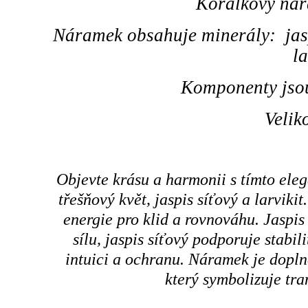
Korálkový nár
Náramek obsahuje minerály: jaspi
la
Komponenty jsou
Velik
Objevte krásu a harmonii s tímto ele
třešňový květ, jaspis síťový a larviki
energie pro klid a rovnováhu. Jaspis 
sílu, jaspis síťový podporuje stabil
intuici a ochranu. Náramek je dopln
který symbolizuje tra