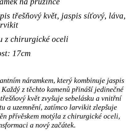
amek na pružince
s třešňový květ, jaspis síťový, láva,
rvikit
 z chirurgické oceli
ost: 17cm
gantním náramkem, který kombinuje jaspis
t. Každý z těchto kamenů přináší jedinečné
třešňový květ zvyšuje sebelásku a vnitřní
itu a uzemnění, zatímco larvikit zlepšuje
ěn přívěskem motýla z chirurgické oceli,
nsformaci a nový začátek.