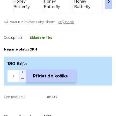
NÁRAMEK z kolekce Fairy Bloom...
celý popis
Dostupnost
Skladem 1 ks
Nejsme plátci DPH
180 Kč
/
ks
Přidat do košíku
Číslo produktu:
nr-132