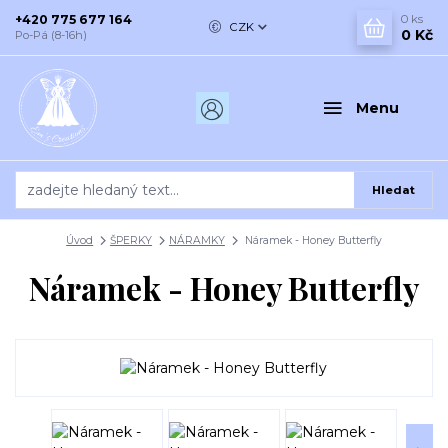
+420 775 677 164
0
ks
CZK
0 Kč
Po-Pá (8-16h)
Menu
Hledat
Úvod
ŠPERKY
NÁRAMKY
Náramek - Honey Butterfly
Náramek - Honey Butterfly