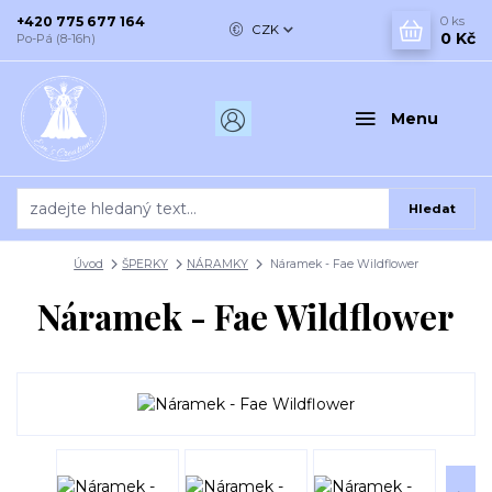
+420 775 677 164
0
ks
CZK
0 Kč
Po-Pá (8-16h)
Menu
Hledat
Úvod
ŠPERKY
NÁRAMKY
Náramek - Fae Wildflower
Náramek - Fae Wildflower