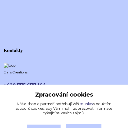
Kontakty
Em's Creations
+420 775 677 164
Po-Pá (8-16h)
Zpracování cookies
emscreations.cz@gmail.com
Náš e-shop a partneři potřebují Váš
souhlas
s použitím
souborů cookies, aby Vám mohli zobrazovat informace
týkající se Vašich zájmů.