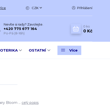
Více
CZK
Přihlášení
Nevíte si rady? Zavolejte.
0
ks
+420 775 677 164
0 Kč
Po-Pá (8-16h)
SOTERIKA
OSTATNÍ
Více
ry Bloom ...
celý popis