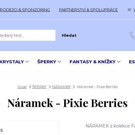
RODEJCI & SPONZORING
PARTNERSTVÍ & SPOLUPRÁCE
Hledat
KRYSTALY
ŠPERKY
FANTASY & KNÍŽKY
E
Úvod
ŠPERKY
NÁRAMKY
Náramek - Pixie Berries
Náramek - Pixie Berries
NÁRAMEK z kolekce Fai