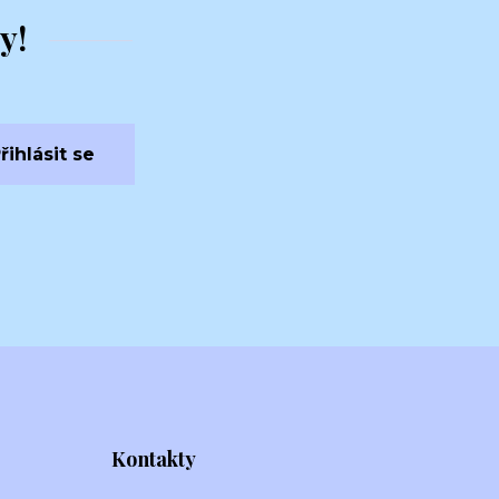
y!
řihlásit se
Kontakty