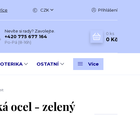
Více
CZK
Přihlášení
Nevíte si rady? Zavolejte.
0
ks
+420 775 677 164
0 Kč
Po-Pá (8-16h)
SOTERIKA
OSTATNÍ
Více
it
 ocel - zelený