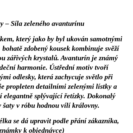
y – Síla zeleného avanturínu
níkem, který jako by byl ukován samotnými
í, bohatě zdobený kousek kombinuje svěží
ou zářivých krystalů. Avanturín je známý
rdeční harmonie. Ústřední motiv tvoří
i odlesky, která zachycuje světlo při
 propleten detailními zelenými lístky a
 elegantně splývající řetízky. Dokonalý
 šaty v róbu hodnou vílí královny.
lka se dá upravit podle přání zákazníka,
oznámky k objednávce)