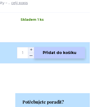
y – ...
celý popis
Skladem 1 ks
Přidat do košíku
Potřebujete poradit?