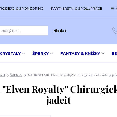
RODEJCI & SPONZORING
PARTNERSTVÍ & SPOLUPRÁCE
Hledat
KRYSTALY
ŠPERKY
FANTASY & KNÍŽKY
E
vod
ŠPERKY
NÁHRDELNÍK "Elven Royalty" Chirurgická ocel - zelený jade
lven Royalty" Chirurgická
jadeit