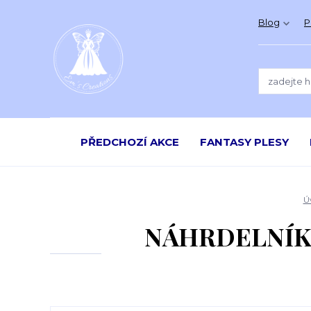
Blog
P
PŘEDCHOZÍ AKCE
FANTASY PLESY
Ú
NÁHRDELNÍK "E