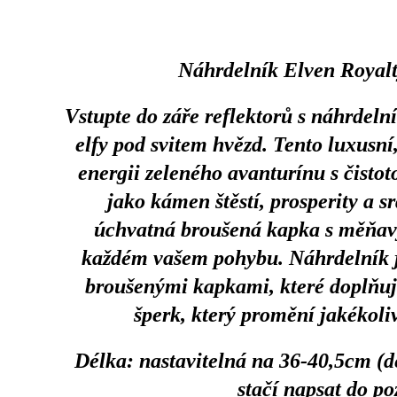
Náhrdelník Elven Royalt
Vstupte do záře reflektorů s náhrdel
elfy pod svitem hvězd. Tento luxusn
energii
zeleného avanturínu
s čistot
jako kámen štěstí, prosperity a s
úchvatná broušená kapka s měňavým
každém vašem pohybu. Náhrdelník je
broušenými kapkami, které doplňují
šperk, který promění jakékoliv
Délka: nastavitelná na 36-40,5cm (dé
stačí napsat do p